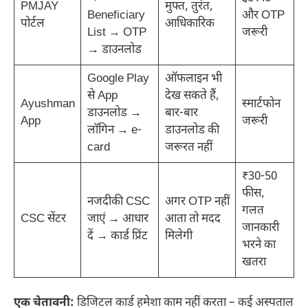
PMJAY
मुफ्त, तुरंत,
Beneficiary
और OTP
पोर्टल
आधिकारिक
List → OTP
जरूरी
→ डाउनलोड
Google Play
ऑफलाइन भी
से App
देख सकते हैं,
Ayushman
स्मार्टफोन
डाउनलोड →
बार-बार
App
जरूरी
लॉगिन → e-
डाउनलोड की
card
जरूरत नहीं
₹30-50
फीस,
नजदीकी CSC
अगर OTP नहीं
गलत
CSC सेंटर
जाएं → आधार
आता तो मदद
जानकारी
दें → कार्ड प्रिंट
मिलेगी
भरने का
खतरा
एक चेतावनी:
डिजिटल कार्ड हमेशा काम नहीं करता – कई अस्पताल