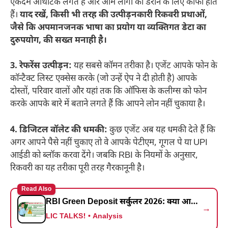
एकदम ऑथेंटिक लगते हैं और आम लोगों को डराने के लिए काफी होते
हैं।
याद रखें, किसी भी तरह की उत्पीड़नकारी रिकवरी प्रथाओं,
जैसे कि अपमानजनक भाषा का प्रयोग या व्यक्तिगत डेटा का
दुरुपयोग, की सख्त मनाही है।
3. रेफरेंस उत्पीड़न:
यह सबसे कॉमन तरीका है। एजेंट आपके फोन के
कॉन्टैक्ट लिस्ट एक्सेस करके (जो उन्हें ऐप ने दी होती है) आपके
दोस्तों, परिवार वालों और यहां तक कि ऑफिस के कलीग्स को फोन
करके आपके बारे में बताने लगते हैं कि आपने लोन नहीं चुकाया है।
4. डिजिटल वॉलेट की धमकी:
कुछ एजेंट अब यह धमकी देते हैं कि
अगर आपने पैसे नहीं चुकाए तो वे आपके पेटीएम, गूगल पे या UPI
आईडी को ब्लॉक करवा देंगे। जबकि RBI के नियमों के अनुसार,
रिकवरी का यह तरीका पूरी तरह गैरकानूनी है।
Read Also
RBI Green Deposit सर्कुलर 2026: क्या आपका FD पैसा ‘रिस्की’ प्रोजेक्ट्स में जा रहा है? जानें पूरी सच्चाई!
→
LIC TALKS! • Analysis